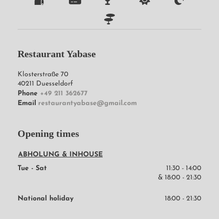
Restaurant Yabase
Klosterstraße 70
40211
Duesseldorf
Phone
+49 211 362677
Email
restaurantyabase@gmail.com
Opening times
ABHOLUNG & INHOUSE
Tue - Sat
11:30 - 14:00
& 
18:00 - 21:30
National holiday
18:00 - 21:30